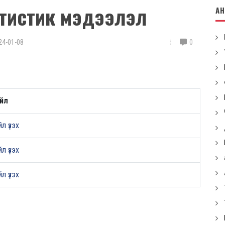
атистик мэдээлэл
А
24-01-08
0
йл
л үзэх
л үзэх
л үзэх