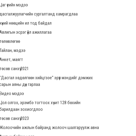
Цаг үеийн мэдээ
дасгалжуулагчийн сургалтанд хамрагдлаа
хүний нөөцийн ил тод байдал
Авлигын эсрэг үйл ажиллагаа
төлөвлөгөө
Тайлан, мэдээ
Анкет, маягт
төсөв санхүү 2021
''Дасгал хөдөлгөөн хийцгээе'' эрүүл мэндийг дэмжих
сарын аяны дүн гарлаа
Видео мэдээ
Цол олгох, эрэмбэ тогтоох хүчит 128 бөхийн
барилдаан зохиогдлоо
төсөв санхүү 2023
Жолоочийн ажлын байранд жолооч шалгаруулж авна