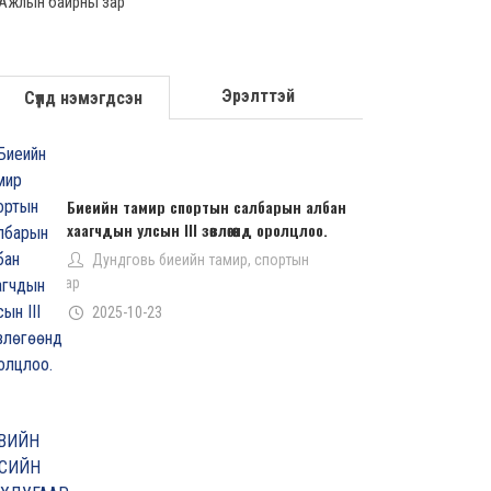
Ажлын байрны зар
Эрэлттэй
Сүүлд нэмэгдсэн
Биеийн тамир спортын салбарын албан
хаагчдын улсын III зөвлөгөөнд оролцлоо.
Дундговь биеийн тамир, спортын
газар
2025-10-23