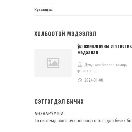
Хуваалцах:
ХОЛБООТОЙ МЭДЭЭЛЭЛ
үйл ажиллгааны статистик
мэдээлэл
Дундговь биеийн тамир,
спортын газар
2024-01-08
СЭТГЭГДЭЛ БИЧИХ
АНХААРУУЛГА:
Та системд нэвтэрч орсоноор сэтгэгдэл бичих бо