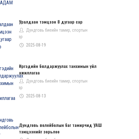
Уралдаан тэмцээн 8 дугаар сар
Дундговь биеийн тамир, спортын
газар
2025-08-19
Иргэдийн бялдаржуулах танхимын үйл
ажиллагаа
Дундговь биеийн тамир, спортын
газар
2025-08-13
Дундговь волейболын баг тамирчид УАШ
тэмцээнийг зорьлоо