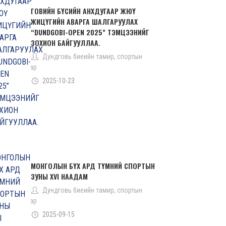
ГОВИЙН БҮСИЙН АНХДУГААР ЖЮҮ
ЖИЦҮГИЙН АВАРГА ШАЛГАРУУЛАХ
“DUNDGOBI-OPEN 2025” ТЭМЦЭЭНИЙГ
ЗОХИОН БАЙГУУЛЛАА.
Дундговь биеийн тамир, спортын
газар
2025-10-23
МОНГОЛЫН БҮХ АРД ТҮМНИЙ СПОРТЫН
ЗУНЫ XVI НААДАМ
Дундговь биеийн тамир, спортын
газар
2025-09-15