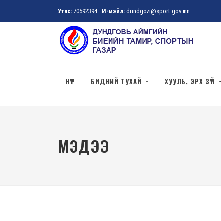
Утас:
70592394
И-мэйл:
dundgovi@sport.gov.mn
НҮҮР
БИДНИЙ ТУХАЙ
ХУУЛЬ, ЭРХ ЗҮЙ
МЭДЭЭ