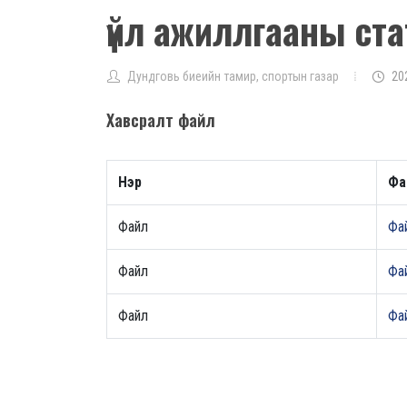
үйл ажиллгааны ст
Дундговь биеийн тамир, спортын газар
20
Хавсралт файл
Нэр
Фа
Файл
Фай
Файл
Фай
Файл
Фай