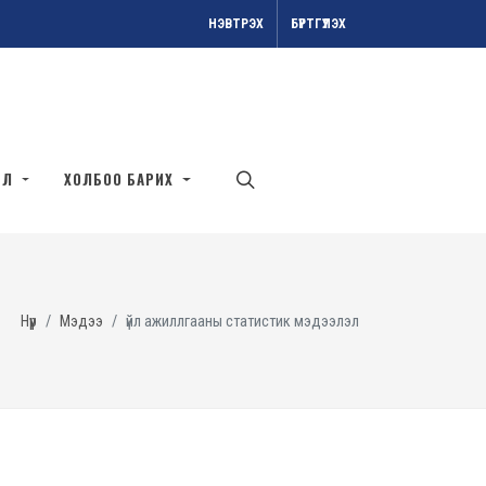
НЭВТРЭХ
БҮРТГҮҮЛЭХ
ЭЛ
ХОЛБОО БАРИХ
Нүүр
Мэдээ
үйл ажиллгааны статистик мэдээлэл