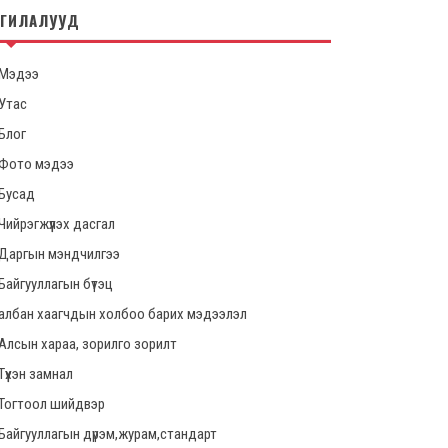
НГИЛАЛУУД
Мэдээ
Утас
Блог
Фото мэдээ
Бусад
Чийрэгжүүлэх дасгал
Даргын мэндчилгээ
Байгууллагын бүтэц
албан хаагчдын холбоо барих мэдээлэл
Алсын хараа, зорилго зорилт
Түүхэн замнал
Тогтоол шийдвэр
Байгууллагын дүрэм,журам,стандарт