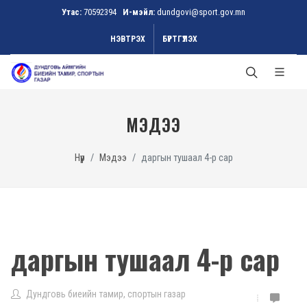
Утас:
70592394
И-мэйл:
dundgovi@sport.gov.mn
НЭВТРЭХ
БҮРТГҮҮЛЭХ
МЭДЭЭ
Нүүр
Мэдээ
даргын тушаал 4-р сар
даргын тушаал 4-р сар
Дундговь биеийн тамир, спортын газар