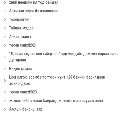
хүний нөөцийн ил тод байдал
Авлигын эсрэг үйл ажиллагаа
төлөвлөгөө
Тайлан, мэдээ
Анкет, маягт
төсөв санхүү 2021
''Дасгал хөдөлгөөн хийцгээе'' эрүүл мэндийг дэмжих сарын аяны
дүн гарлаа
Видео мэдээ
Цол олгох, эрэмбэ тогтоох хүчит 128 бөхийн барилдаан
зохиогдлоо
төсөв санхүү 2023
Жолоочийн ажлын байранд жолооч шалгаруулж авна
Ажлын байрны зар