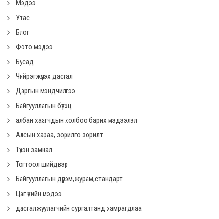
Мэдээ
Утас
Блог
Фото мэдээ
Бусад
Чийрэгжүүлэх дасгал
Даргын мэндчилгээ
Байгууллагын бүтэц
албан хаагчдын холбоо барих мэдээлэл
Алсын хараа, зорилго зорилт
Түүхэн замнал
Тогтоол шийдвэр
Байгууллагын дүрэм,журам,стандарт
Цаг үеийн мэдээ
дасгалжуулагчийн сургалтанд хамрагдлаа