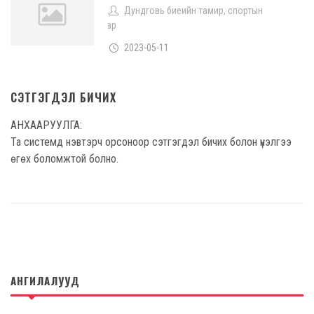
Дундговь биеийн тамир, спортын
газар
2023-05-11
СЭТГЭГДЭЛ БИЧИХ
АНХААРУУЛГА:
Та системд нэвтэрч орсоноор сэтгэгдэл бичих болон үнэлгээ
өгөх боломжтой болно.
АНГИЛАЛУУД