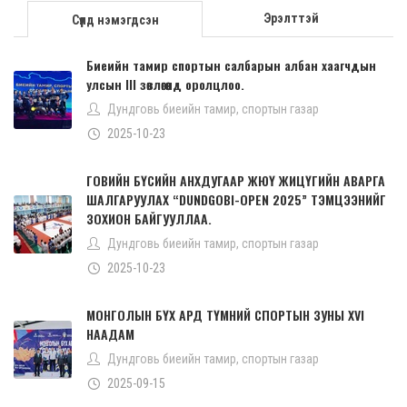
Эрэлттэй
Сүүлд нэмэгдсэн
Биеийн тамир спортын салбарын албан хаагчдын
улсын III зөвлөгөөнд оролцлоо.
Дундговь биеийн тамир, спортын газар
2025-10-23
ГОВИЙН БҮСИЙН АНХДУГААР ЖЮҮ ЖИЦҮГИЙН АВАРГА
ШАЛГАРУУЛАХ “DUNDGOBI-OPEN 2025” ТЭМЦЭЭНИЙГ
ЗОХИОН БАЙГУУЛЛАА.
Дундговь биеийн тамир, спортын газар
2025-10-23
МОНГОЛЫН БҮХ АРД ТҮМНИЙ СПОРТЫН ЗУНЫ XVI
НААДАМ
Дундговь биеийн тамир, спортын газар
2025-09-15