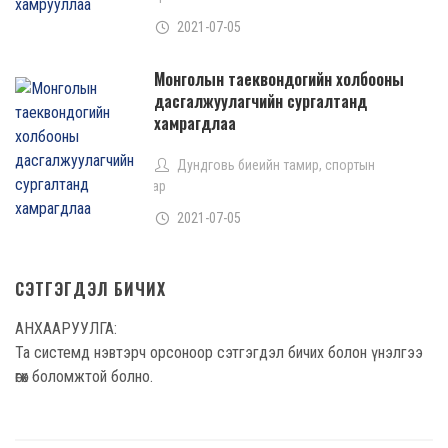
2021-07-05
Монголын таеквондогийн холбооны
дасгалжуулагчийн сургалтанд
хамрагдлаа
Дундговь биеийн тамир, спортын
газар
2021-07-05
СЭТГЭГДЭЛ БИЧИХ
АНХААРУУЛГА:
Та системд нэвтэрч орсоноор сэтгэгдэл бичих болон үнэлгээ
өгөх боломжтой болно.