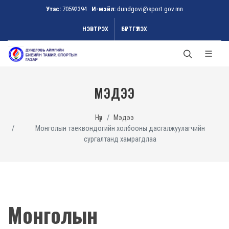
Утас:
70592394
И-мэйл:
dundgovi@sport.gov.mn
НЭВТРЭХ
БҮРТГҮҮЛЭХ
МЭДЭЭ
Нүүр
Мэдээ
Монголын таеквондогийн холбооны дасгалжуулагчийн
сургалтанд хамрагдлаа
Монголын