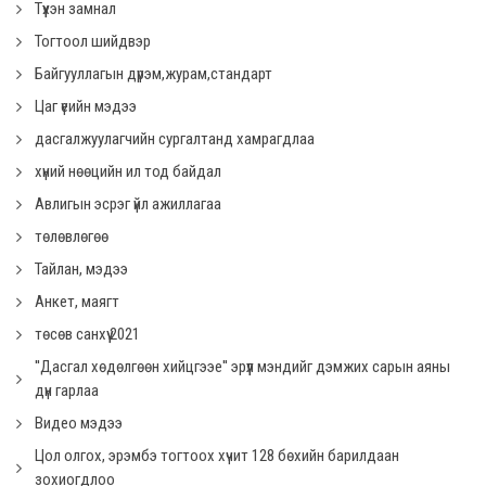
Түүхэн замнал
Тогтоол шийдвэр
Байгууллагын дүрэм,журам,стандарт
Цаг үеийн мэдээ
дасгалжуулагчийн сургалтанд хамрагдлаа
хүний нөөцийн ил тод байдал
Авлигын эсрэг үйл ажиллагаа
төлөвлөгөө
Тайлан, мэдээ
Анкет, маягт
төсөв санхүү 2021
''Дасгал хөдөлгөөн хийцгээе'' эрүүл мэндийг дэмжих сарын аяны
дүн гарлаа
Видео мэдээ
Цол олгох, эрэмбэ тогтоох хүчит 128 бөхийн барилдаан
зохиогдлоо