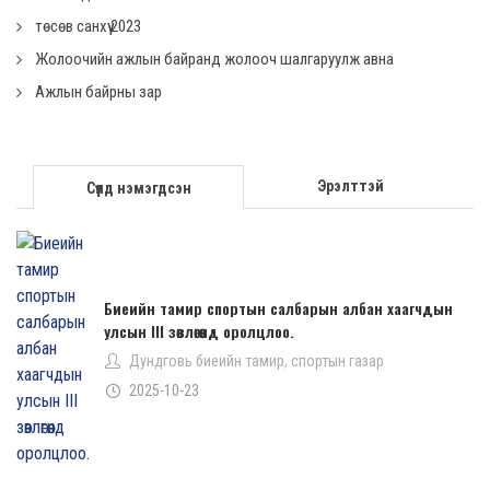
төсөв санхүү 2023
Жолоочийн ажлын байранд жолооч шалгаруулж авна
Ажлын байрны зар
Эрэлттэй
Сүүлд нэмэгдсэн
Биеийн тамир спортын салбарын албан хаагчдын
улсын III зөвлөгөөнд оролцлоо.
Дундговь биеийн тамир, спортын газар
2025-10-23