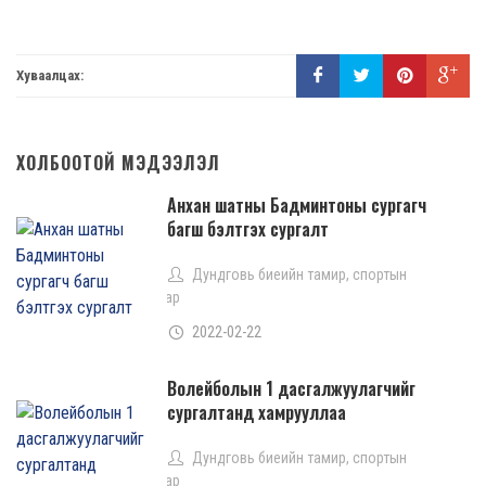
Хуваалцах:
ХОЛБООТОЙ МЭДЭЭЛЭЛ
Анхан шатны Бадминтоны сургагч
багш бэлтгэх сургалт
Дундговь биеийн тамир, спортын
газар
2022-02-22
Волейболын 1 дасгалжуулагчийг
сургалтанд хамрууллаа
Дундговь биеийн тамир, спортын
газар