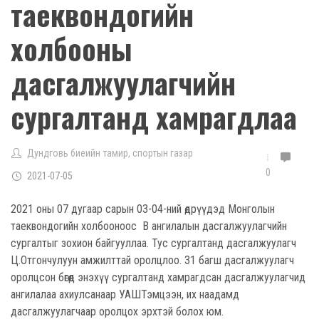
таеквондогийн
холбооны
дасгалжуулагчийн
сургалтанд хамрагдлаа
Дундговь биеийн тамир, спортын газар
0
2021-07-05
2021 оны 07 дугаар сарын 03-04-ний өдрүүдэд Монголын
таеквондогийн холбооноос B ангилалын дасгалжуулагчийн
сургалтыг зохион байгууллаа. Тус сургалтанд дасгалжуулагч
Ц.Отгончулуун амжилттай оролцлоо. 31 багш дасгалжуулагч
оролцсон бөгөөд энэхүү сургалтанд хамрагдсан дасгалжуулагчид
ангилалаа ахиулсанаар УАШТэмцээн, их наадамд
дасгалжуулагчаар оролцох эрхтэй болох юм.