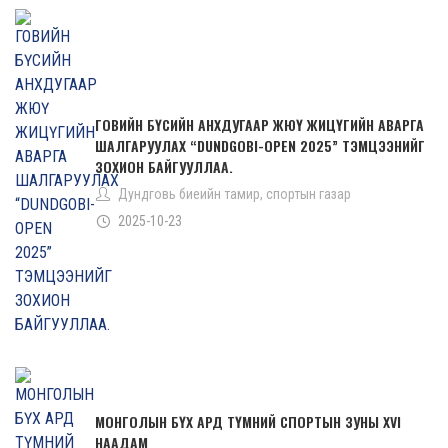
ГОВИЙН БҮСИЙН АНХДУГААР ЖЮҮ ЖИЦҮГИЙН АВАРГА
ШАЛГАРУУЛАХ “DUNDGOBI-OPEN 2025” ТЭМЦЭЭНИЙГ
ЗОХИОН БАЙГУУЛЛАА.
Дундговь биеийн тамир, спортын газар
2025-10-23
МОНГОЛЫН БҮХ АРД ТҮМНИЙ СПОРТЫН ЗУНЫ XVI
НААДАМ