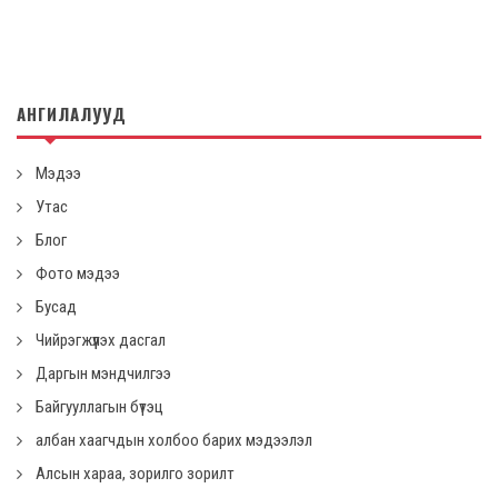
АНГИЛАЛУУД
Мэдээ
Утас
Блог
Фото мэдээ
Бусад
Чийрэгжүүлэх дасгал
Даргын мэндчилгээ
Байгууллагын бүтэц
албан хаагчдын холбоо барих мэдээлэл
Алсын хараа, зорилго зорилт